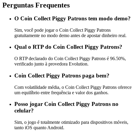
Perguntas Frequentes
O Coin Collect Piggy Patrons tem modo demo?
Sim, você pode jogar o Coin Collect Piggy Patrons
gratuitamente no modo demo antes de apostar dinheiro real.
Qual o RTP do Coin Collect Piggy Patrons?
O RTP declarado do Coin Collect Piggy Patrons é 96.50%,
verificado junto à provedora Evolution.
Coin Collect Piggy Patrons paga bem?
Com volatilidade média, o Coin Collect Piggy Patrons oferece
um equilíbrio entre frequência e valor dos ganhos.
Posso jogar Coin Collect Piggy Patrons no
celular?
Sim, o jogo é totalmente otimizado para dispositivos móveis,
tanto iOS quanto Android.