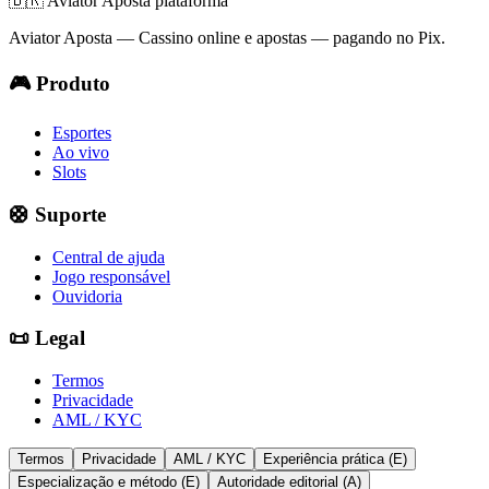
🇧🇷 Aviator Aposta plataforma
Aviator Aposta — Cassino online e apostas — pagando no Pix.
🎮
Produto
Esportes
Ao vivo
Slots
🛟
Suporte
Central de ajuda
Jogo responsável
Ouvidoria
📜
Legal
Termos
Privacidade
AML / KYC
Termos
Privacidade
AML / KYC
Experiência prática (E)
Especialização e método (E)
Autoridade editorial (A)