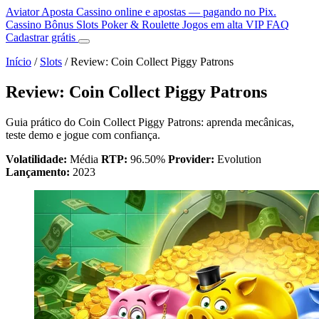
Aviator Aposta
Cassino online e apostas — pagando no Pix.
Cassino
Bônus
Slots
Poker & Roulette
Jogos em alta
VIP
FAQ
Cadastrar grátis
Início
/
Slots
/
Review: Coin Collect Piggy Patrons
Review: Coin Collect Piggy Patrons
Guia prático do Coin Collect Piggy Patrons: aprenda mecânicas,
teste demo e jogue com confiança.
Volatilidade:
Média
RTP:
96.50%
Provider:
Evolution
Lançamento:
2023