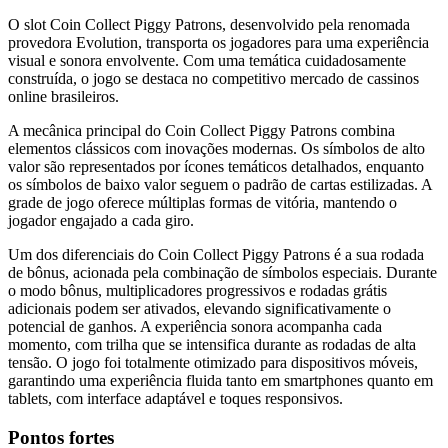
O slot Coin Collect Piggy Patrons, desenvolvido pela renomada
provedora Evolution, transporta os jogadores para uma experiência
visual e sonora envolvente. Com uma temática cuidadosamente
construída, o jogo se destaca no competitivo mercado de cassinos
online brasileiros.
A mecânica principal do Coin Collect Piggy Patrons combina
elementos clássicos com inovações modernas. Os símbolos de alto
valor são representados por ícones temáticos detalhados, enquanto
os símbolos de baixo valor seguem o padrão de cartas estilizadas. A
grade de jogo oferece múltiplas formas de vitória, mantendo o
jogador engajado a cada giro.
Um dos diferenciais do Coin Collect Piggy Patrons é a sua rodada
de bônus, acionada pela combinação de símbolos especiais. Durante
o modo bônus, multiplicadores progressivos e rodadas grátis
adicionais podem ser ativados, elevando significativamente o
potencial de ganhos. A experiência sonora acompanha cada
momento, com trilha que se intensifica durante as rodadas de alta
tensão. O jogo foi totalmente otimizado para dispositivos móveis,
garantindo uma experiência fluida tanto em smartphones quanto em
tablets, com interface adaptável e toques responsivos.
Pontos fortes