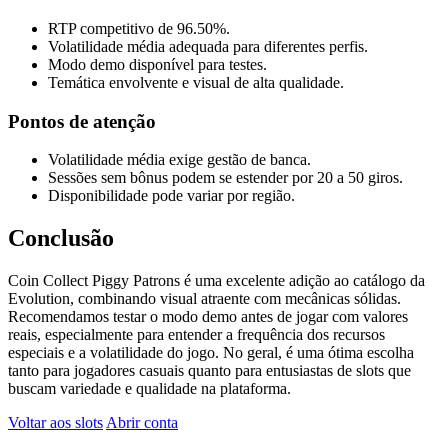
RTP competitivo de 96.50%.
Volatilidade média adequada para diferentes perfis.
Modo demo disponível para testes.
Temática envolvente e visual de alta qualidade.
Pontos de atenção
Volatilidade média exige gestão de banca.
Sessões sem bônus podem se estender por 20 a 50 giros.
Disponibilidade pode variar por região.
Conclusão
Coin Collect Piggy Patrons é uma excelente adição ao catálogo da
Evolution, combinando visual atraente com mecânicas sólidas.
Recomendamos testar o modo demo antes de jogar com valores
reais, especialmente para entender a frequência dos recursos
especiais e a volatilidade do jogo. No geral, é uma ótima escolha
tanto para jogadores casuais quanto para entusiastas de slots que
buscam variedade e qualidade na plataforma.
Voltar aos slots
Abrir conta